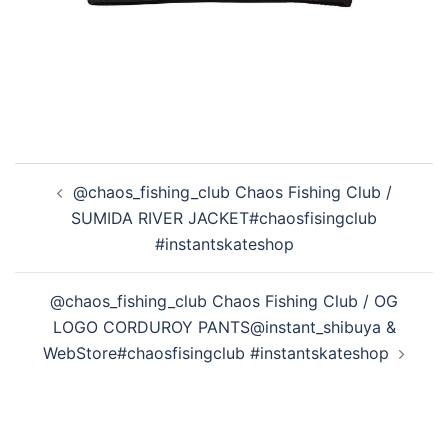
投
@chaos_fishing_club Chaos Fishing Club /
稿
SUMIDA RIVER JACKET#chaosfisingclub
ナ
#instantskateshop
ビ
ゲ
@chaos_fishing_club Chaos Fishing Club / OG
ー
LOGO CORDUROY PANTS@instant_shibuya &
シ
WebStore#chaosfisingclub #instantskateshop
ョ
ン