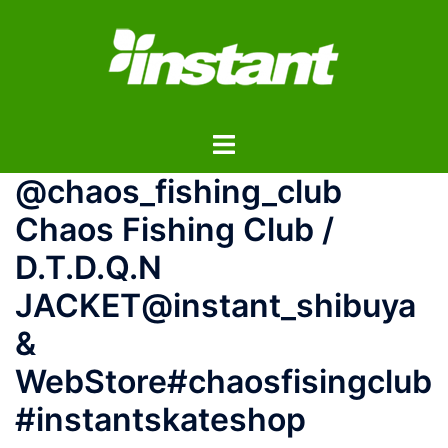
コ
ン
テ
ン
ツ
ト
へ
グ
ス
@chaos_fishing_club
ル
キ
メ
ッ
Chaos Fishing Club /
ニ
プ
D.T.D.Q.N
ュ
ー
JACKET@instant_shibuya
&
WebStore#chaosfisingclub
#instantskateshop