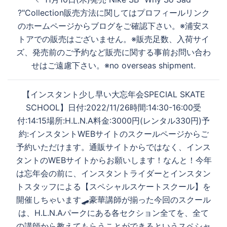
稿
?"Collection販売方法に関してはプロフィールリンク
ナ
のホームページからブログをご確認下さい。※浦安ス
ビ
トアでの販売はございません。※販売足数、入荷サイ
ゲ
ズ、発売前のご予約など販売に関する事前お問い合わ
ー
せはご遠慮下さい。※no overseas shipment.
シ
ョ
【インスタント少し早い大忘年会SPECIAL SKATE
ン
SCHOOL】日付:2022/11/26時間:14:30-16:00受
付:14:15場所:H.L.N.A料金:3000円(レンタル330円)予
約:インスタントWEBサイトのスクールページからご
予約いただけます。️通販サイトからではなく、インス
タントのWEBサイトからお願いします！なんと！今年
は忘年会の前に、インスタントライダーとインスタン
トスタッフによる【スペシャルスケートスクール】を
開催しちゃいます🛹豪華講師が揃った今回のスクール
は、H.L.N.Aパークにある各セクション全てを、全て
の講師から教えてもらうことができるというスペシャ