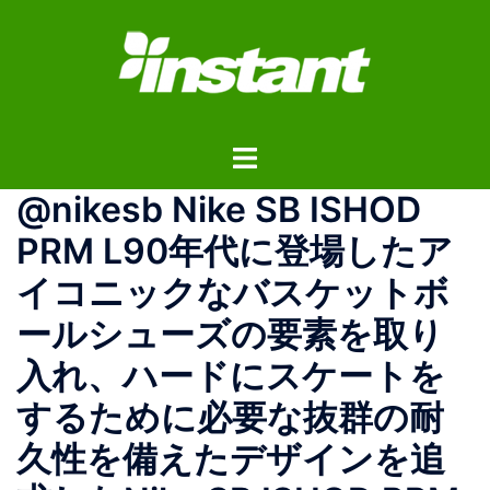
コ
ン
テ
ン
ツ
ト
へ
グ
ス
@nikesb Nike SB ISHOD
ル
キ
メ
ッ
PRM L90年代に登場したア
ニ
プ
イコニックなバスケットボ
ュ
ー
ールシューズの要素を取り
入れ、ハードにスケートを
するために必要な抜群の耐
久性を備えたデザインを追