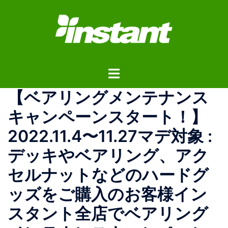
コ
ン
テ
ン
ツ
ト
へ
グ
ス
【ベアリングメンテナンス
ル
キ
メ
ッ
キャンペーンスタート！】
ニ
プ
2022.11.4〜11.27マデ対象 :
ュ
ー
デッキやベアリング、アク
セルナットなどのハードグ
ッズをご購入のお客様イン
スタント全店でベアリング