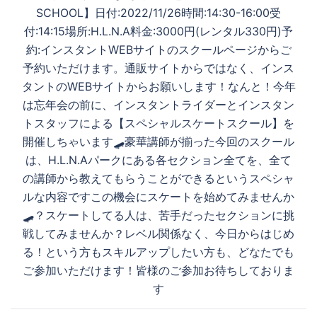
稿
SCHOOL】日付:2022/11/26時間:14:30-16:00受
ナ
付:14:15場所:H.L.N.A料金:3000円(レンタル330円)予
ビ
約:インスタントWEBサイトのスクールページからご
ゲ
予約いただけます。️通販サイトからではなく、インス
ー
タントのWEBサイトからお願いします！なんと！今年
シ
は忘年会の前に、インスタントライダーとインスタン
ョ
トスタッフによる【スペシャルスケートスクール】を
ン
開催しちゃいます🛹豪華講師が揃った今回のスクール
は、H.L.N.Aパークにある各セクション全てを、全て
の講師から教えてもらうことができるというスペシャ
ルな内容ですこの機会にスケートを始めてみませんか
🛹？スケートしてる人は、苦手だったセクションに挑
戦してみませんか？レベル関係なく、今日からはじめ
る！という方もスキルアップしたい方も、どなたでも
ご参加いただけます！皆様のご参加お待ちしておりま
す️