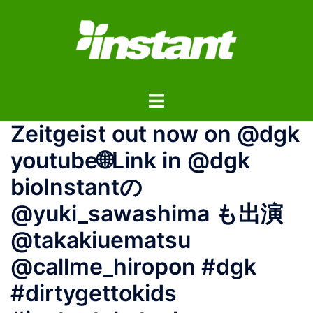
コ
ン
テ
ン
ツ
ト
へ
グ
ス
Zeitgeist out now on @dgk
ル
キ
メ
ッ
youtube🌐Link in @dgk
ニ
プ
bioInstantの
ュ
ー
@yuki_sawashima も出演
@takakiuematsu
@callme_hiropon #dgk
#dirtygettokids