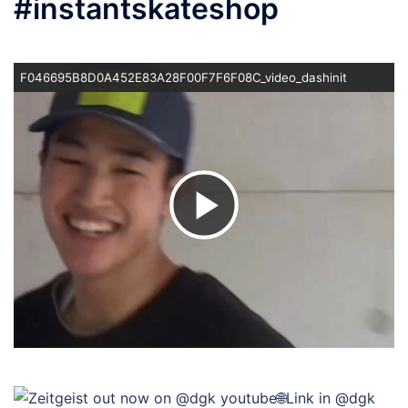
#instantskateshop
F046695B8D0A452E83A28F00F7F6F08C_video_dashinit
ビ
デ
オ