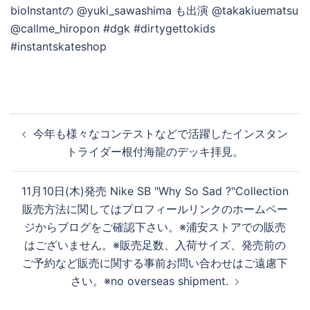
を
再
生
投
今年も様々なコンテストなどで活躍したインスタン
稿
トライダー根付海龍のデッキ拝見。
ナ
す
ビ
11月10日(木)発売 Nike SB "Why So Sad ?"Collection
ゲ
販売方法に関してはプロフィールリンクのホームペー
る
ー
ジからブログをご確認下さい。※浦安ストアでの販売
シ
はございません。※販売足数、入荷サイズ、発売前の
ョ
ご予約など販売に関する事前お問い合わせはご遠慮下
ン
さい。※no overseas shipment.