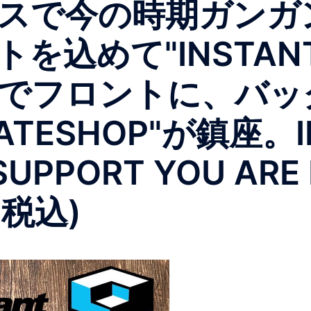
スで今の時期ガンガ
込めて"INSTANT 
フロントに、バックに
KATESHOP"が鎮座。I
UPPORT YOU ARE
(税込)