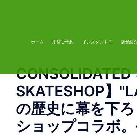
コ
ン
テ
ン
ツ
ホーム
来店ご予約
インスタント？
店舗紹
へ
ス
CONSOLIDATED 
キ
ッ
SKATESHOP】"L
プ
の歴史に幕を下ろ
ショップコラボ。