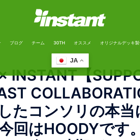
介
ブログ
チーム
30TH
オススメ
オリジナルデッキ製
JA
× INSTANT【SUPP
AST COLLABORAT
したコンソリの本当
今回はHOODYです