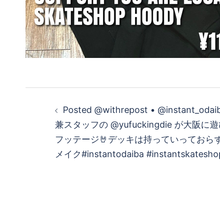
投
Posted @withrepost • @instant_od
稿
兼スタッフの @yufuckingdie が大
フッテージ🤘デッキは持っていっておら
ナ
メイク#instantodaiba #instantskatesho
ビ
ゲ