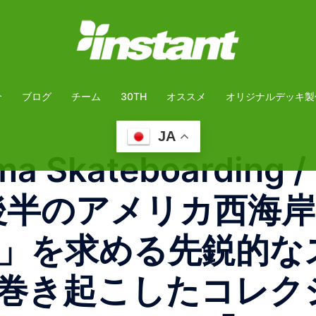
介
ブログ
チーム
30TH
オススメ
オリジナルデッキ製
JA
 Skateboarding / 
0年代後半のアメリカ西
」を求める先鋭的な
巻き起こしたコレクシ