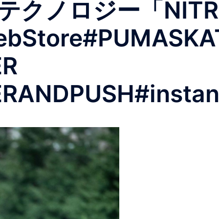
テクノロジー「NIT
tore#PUMASKAT
ER
RANDPUSH#instant