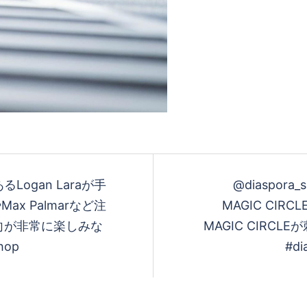
あるLogan Laraが手
@diaspora_
ax Palmarなど注
MAGIC CIRC
向が非常に楽しみな
MAGIC CIR
hop
#di