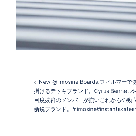
投
New @limosine Boards.フィルマーで
稿
掛けるデッキブランド。Cyrus BennettやM
目度抜群のメンバーが揃いこれからの動
ナ
新鋭ブランド。#limosine#instantskates
ビ
ゲ