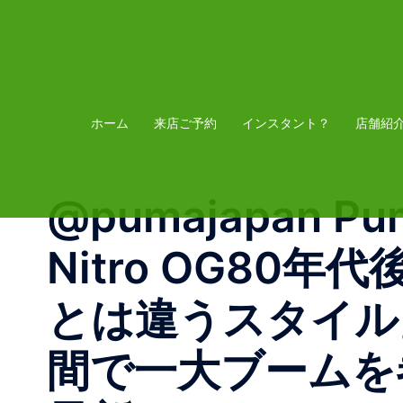
コ
ン
テ
ン
ツ
ホーム
来店ご予約
インスタント？
店舗紹
へ
ス
@pumajapan Puma
キ
ッ
Nitro OG8
プ
とは違うスタイル
間で一大ブームを