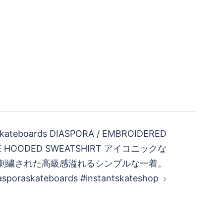
skateboards DIASPORA / EMBROIDERED
LE HOODED SWEATSHIRT アイコニックな
CLEが刺繍された高級感溢れるシンプルな一着。
asporaskateboards #instantskateshop