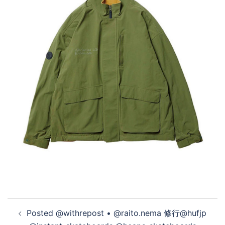
投
Posted @withrepost • @raito.nema 修行@hufjp
稿