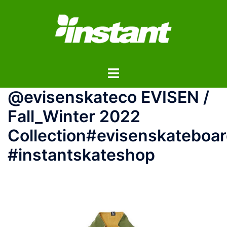
コ
ン
テ
ン
ツ
ト
へ
グ
ス
@evisenskateco EVISEN /
ル
キ
メ
ッ
Fall_Winter 2022
ニ
プ
Collection#evisenskateboa
ュ
ー
#instantskateshop