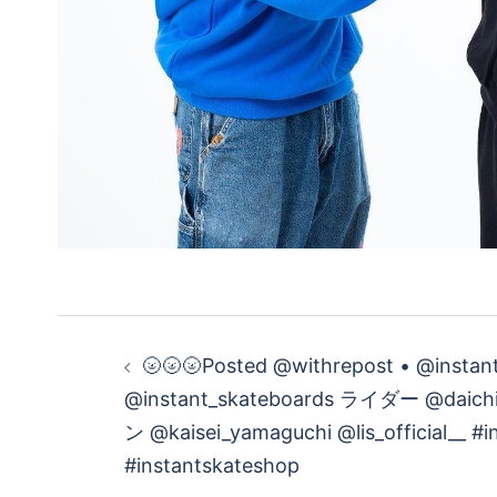
投
🌝🌝🌝Posted @withrepost • @instan
稿
@instant_skateboards ライダー @dai
ン @kaisei_yamaguchi @lis_official__ #
ナ
#instantskateshop