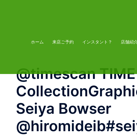
コ
ン
テ
ン
ツ
ホーム
来店ご予約
インスタント？
店舗紹
へ
ス
@timescan TIME 
キ
ッ
CollectionGraphic
プ
Seiya Bowser
@hiromideib#se