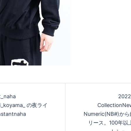
t_naha
2022
chi_koyama_ の夜ライ
Collection
instantnaha
Numeric(NB#)
リース。100年以上