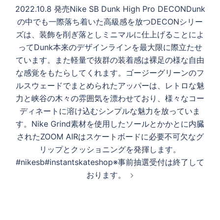
ョ
2022.10.8 発売Nike SB Dunk High Pro DECONDunk
ン
の中でも一際落ち着いた高級感を放つDECONシリー
ズは、装飾を削ぎ落としミニマルに仕上げることによ
ってDunk本来のデザインラインを最大限に際立たせ
ています。また軽量で抜群の装着感は裸足の様な自由
な感覚をもたらしてくれます。ゴージーグリーンのフ
ルスウェードでまとめられたアッパーは、レトロな魅
力と峡谷の木々の雰囲気を漂わせており、様々なコー
ディネートに溶け込むシンプルな魅力を放っていま
す。Nike Grind素材を使用したソールとかかとに内臓
されたZOOM AIRはスケートボードに必要不可欠なグ
リップとクッショニングを発揮します。
#nikesb#instantskateshop※事前抽選受付は終了して
おります。