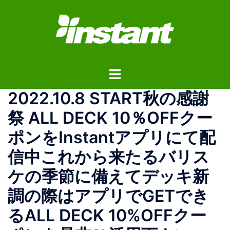
コ
ン
テ
ン
ツ
ト
へ
グ
ス
2022.10.8 START秋の感謝
ル
キ
メ
ッ
祭 ALL DECK 10％OFFクー
ニ
プ
ポンをInstantアプリにて配
ュ
ー
信中これから来たるバリス
ケの季節に備えてデッキ新
調の際はアプリでGETでき
るALL DECK 10%OFFクー