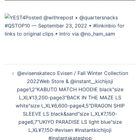
を
再
生
投
@evisenskateco Evisen / Fall Winter Collection
稿
す
2022Web Store & @instant__kichijoji
ナ
page1,2"KABUTO MATCH HOODIE black"size
ビ
L,XL¥13,200-page3"BACK IN THE MAZE LS
る
ゲ
white"size L,XL¥6,600-page4,5"DRAGON SHIP
ー
SLEEVE LS black&sand"size L,XL¥7,150-
シ
page6,7"UKIYO PARADISE LS light blue"size
ョ
L,XL¥7,150-#evisen #instantkichijoji
ン
#instantskateshop