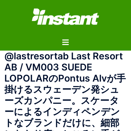
コ
ン
テ
ン
ツ
ト
へ
グ
ス
@lastresortab Last Resort
ル
キ
メ
ッ
AB / VM003 SUEDE
ニ
プ
LOPOLARのPontus Alvが手
ュ
ー
掛けるスウェーデン発シュ
ーズカンパニー。スケータ
ーによるインディペンデン
トなブランドだけに、細部