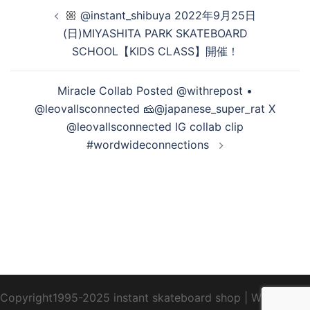
投
🏼 @instant_shibuya 2022年9月25日
稿
(日)MIYASHITA PARK SKATEBOARD
ナ
SCHOOL【KIDS CLASS】開催！
ビ
ゲ
Miracle Collab️‍ Posted @withrepost •
ー
@leovallsconnected 🧀@japanese_super_rat X
シ
@leovallsconnected IG collab clip
ョ
#wordwideconnections ️
ン
Copyright1995-2025 instant skateboard shop
|
WebDesign