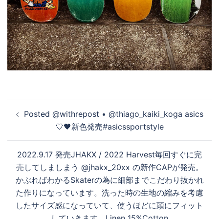
投
️‍️‍️‍Posted @withrepost • @thiago_kaiki_koga asics️
稿
🤍🖤新色発売#asicssportstyle
ナ
ビ
2022.9.17 発売JHAKX / 2022 Harvest毎回すぐに完
ゲ
売してしましまう @jhakx_20xx の新作CAPが発売。
ー
かぶればわかるSkaterの為に細部までこだわり抜かれ
シ
た作りになっています。洗った時の生地の縮みを考慮
ョ
したサイズ感になっていて、使うほどに頭にフィット
ン
していきます。Linen 15%Cotton