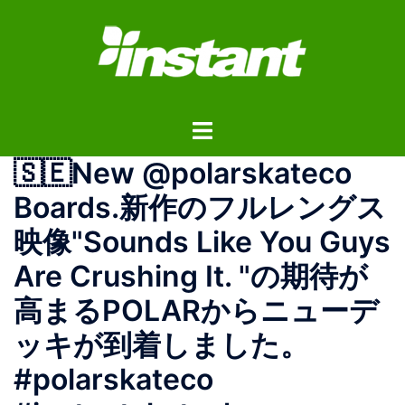
コ
ン
テ
ン
ツ
ト
へ
グ
ス
🇸🇪New @polarskateco
ル
キ
メ
ッ
Boards.新作のフルレングス
ニ
プ
映像"Sounds Like You Guys
ュ
ー
Are Crushing It. "の期待が
高まるPOLARからニューデ
ッキが到着しました。
#polarskateco