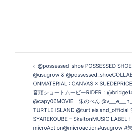
投
@possessed_shoe POSSESSED SH
稿
@usugrow & @possessed_shoeCOLLAB
ONMATERIAL : CANVAS × SUEDEPRIC
ナ
音頭ショートムービーRIDER：@bridge1
ビ
@capy06MOVIE：朱のべん @v___e___n_
TURTLE ISLAND @turtleisland_offic
ゲ
SYAREKOUBE – SkeltonMUSIC LABEL :
microAction@microaction#usugr