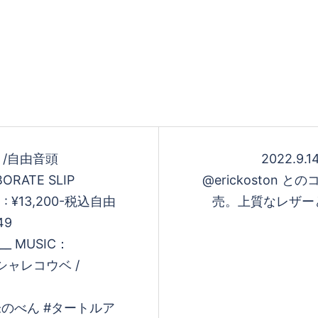
OE /自由音頭
2022.9.1
ORATE SLIP
@erickoston と
E : ¥13,200-税込自由
売。上質なレザーと
49
__ MUSIC：
ial シャレコウベ /
ow #朱のべん #タートルア