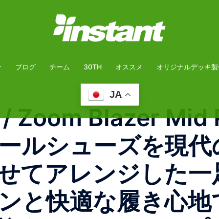
介
ブログ
チーム
30TH
オススメ
オリジナルデッキ製
JA
B / Zoom Blazer 
ールシューズを現代
せてアレンジした一
ンと快適な履き心地