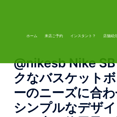
コ
ン
テ
ン
ツ
ホーム
来店ご予約
インスタント？
店舗紹
へ
ス
@nikesb Nike S
キ
ッ
クなバスケットボ
プ
ーのニーズに合わ
シンプルなデザイ