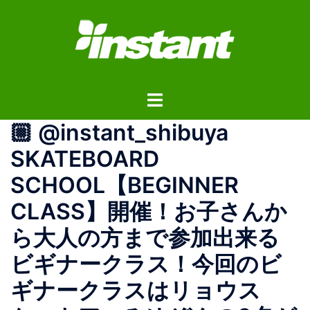
コ
ン
テ
ン
ツ
ト
へ
グ
ス
🏼 @instant_shibuya
ル
キ
メ
ッ
SKATEBOARD
ニ
プ
SCHOOL【BEGINNER
ュ
ー
CLASS】開催！お子さんか
ら大人の方まで参加出来る
ビギナークラス！今回のビ
ギナークラスはリョウス