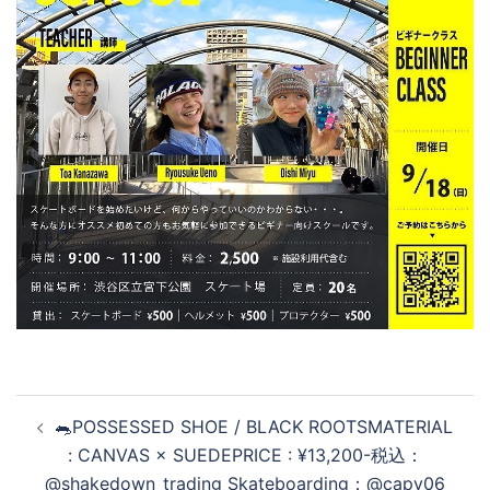
投
🐀POSSESSED SHOE / BLACK ROOTSMATERIAL
稿
: CANVAS × SUEDEPRICE : ¥13,200-税込：
ナ
@shakedown_trading Skateboarding：@capy06