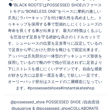
ビ
🗣"BLACK ROOTS"はPOSSESSED SHOEのファース
ゲ
トモデル"BONELESS ONE"をベースに摩耗の激しい
ー
爪先にラバーキャップを付け耐久性を高めました。ト
シ
ゥキャップを採用する事で型崩れしにくくシューズの
ョ
寿命を長くする事が出来ます。最大の特徴はくるぶし
ン
を圧迫せず足首を守る絶妙な高さのミドルカットで
す。シューレースの位置を足首寄りに設定しているの
で足首から甲にかけた部分を靴ひもで固定出来ます。
アッパーは爪先部分が一体型のデッキシューズ形状を
採用しているので靴の中で指が圧迫されずに足首より
下にストレスを感じにくいデザインです。自由な感覚
が好きな方には是非一度足を通して欲しい一足です。
オーリーパッド部分はスエードの二層構造になってい
ます。#possessedshoes#instantskateshop
@possessed_shoe POSSESSED SHOE /自由音頭
@usugrow & @possessed_shoeCOLLABORATE