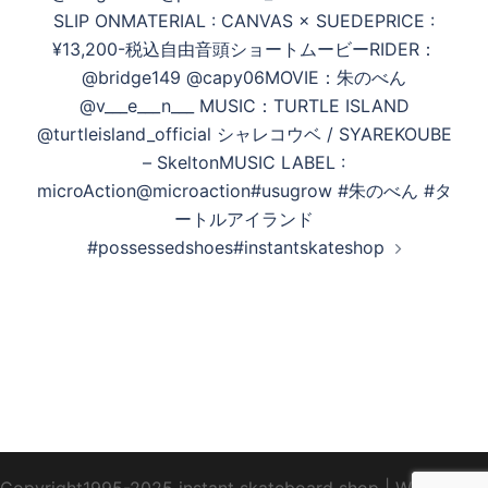
SLIP ONMATERIAL : CANVAS × SUEDEPRICE :
¥13,200-税込自由音頭ショートムービーRIDER：
@bridge149 @capy06MOVIE：朱のべん
@v___e___n___ MUSIC：TURTLE ISLAND
@turtleisland_official シャレコウベ / SYAREKOUBE
– SkeltonMUSIC LABEL :
microAction@microaction#usugrow #朱のべん #タ
ートルアイランド
#possessedshoes#instantskateshop