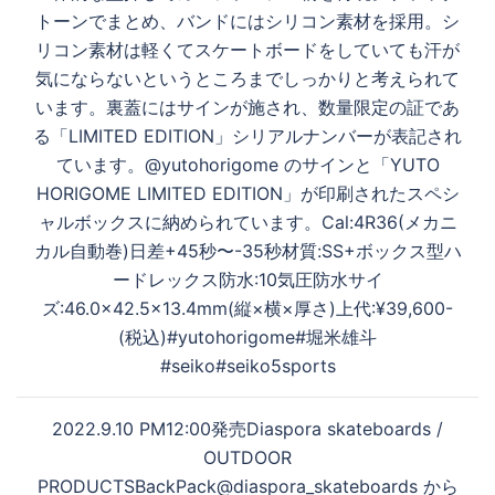
トーンでまとめ、バンドにはシリコン素材を採用。シ
リコン素材は軽くてスケートボードをしていても汗が
気にならないというところまでしっかりと考えられて
います。裏蓋にはサインが施され、数量限定の証であ
る「LIMITED EDITION」シリアルナンバーが表記され
ています。@yutohorigome のサインと「YUTO
HORIGOME LIMITED EDITION」が印刷されたスペシ
ャルボックスに納められています。Cal:4R36(メカニ
カル自動巻)日差+45秒〜-35秒材質:SS+ボックス型ハ
ードレックス防水:10気圧防水サイ
ズ:46.0×42.5×13.4mm(縦×横×厚さ)上代:¥39,600-
(税込)#yutohorigome#堀米雄斗
#seiko#seiko5sports
2022.9.10 PM12:00発売Diaspora skateboards /
OUTDOOR
PRODUCTSBackPack@diaspora_skateboards から