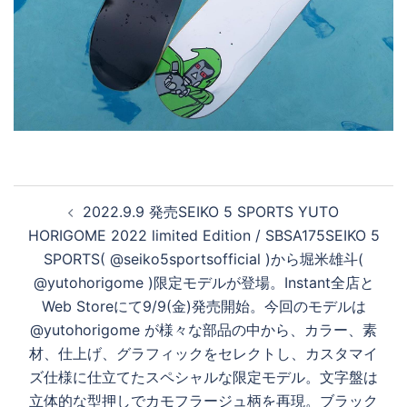
投
2022.9.9 発売SEIKO 5 SPORTS YUTO
稿
HORIGOME 2022 limited Edition / SBSA175SEIKO 5
ナ
SPORTS( @seiko5sportsofficial )から堀米雄斗(
ビ
@yutohorigome )限定モデルが登場。Instant全店と
ゲ
Web Storeにて9/9(金)発売開始。今回のモデルは
ー
@yutohorigome が様々な部品の中から、カラー、素
シ
材、仕上げ、グラフィックをセレクトし、カスタマイ
ョ
ズ仕様に仕立てたスペシャルな限定モデル。文字盤は
ン
立体的な型押しでカモフラージュ柄を再現。ブラック