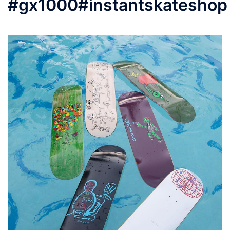
#gx1000#instantskateshop