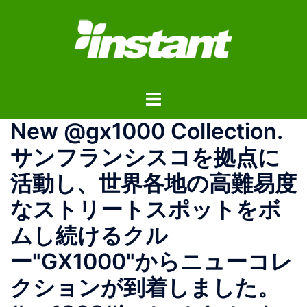
コ
ン
テ
ン
ツ
ト
へ
グ
ス
New @gx1000 Collection.
ル
キ
メ
ッ
サンフランシスコを拠点に
ニ
プ
活動し、世界各地の高難易度
ュ
ー
なストリートスポットをボ
ムし続けるクル
ー"GX1000"からニューコレ
クションが到着しました。