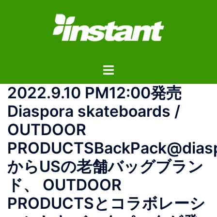
コ
ン
テ
ン
ツ
ト
へ
グ
ス
2022.9.10 PM12:00発売
ル
キ
メ
ッ
Diaspora skateboards /
ニ
プ
OUTDOOR
ュ
ー
PRODUCTSBackPack@diasp
からUSの老舗バッグブラン
ド、 OUTDOOR
PRODUCTSとコラボレーシ