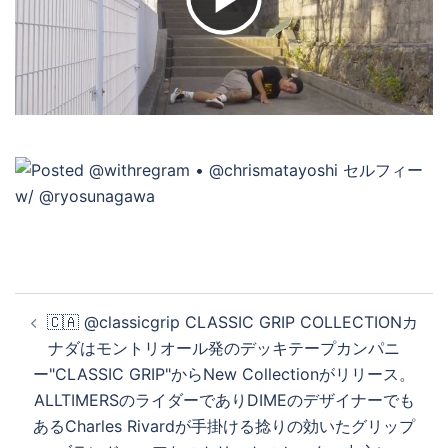
ビ
デ
オ
を
再
投
🇨🇦 @classicgrip CLASSIC GRIP COLLECTIONカ
稿
ナダはモントリオール発のデッキテープカンパニ
ナ
ー"CLASSIC GRIP"からNew Collectionがリリース。
生
ビ
ALLTIMERSのライダーでありDIMEのデザイナーでも
ゲ
あるCharles Rivardが手掛ける捻りの効いたグリップ
ー