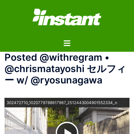
コ
ン
テ
ン
ツ
ト
へ
グ
ス
️‍️‍️‍Posted @withregram •
ル
キ
メ
ッ
@chrismatayoshi セルフィ
ニ
プ
ー w/ @ryosunagawa
ュ
ー
302472710_1020779788617967_2512443004901552334_n