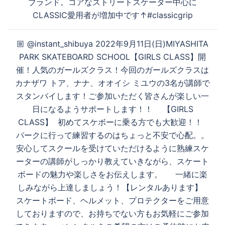
す
ブランド。コアなストリートスケーター中心に
シ
CLASSIC愛用者が増加中です↑#classicgrip
ョ
ン
る
🏼 @instant_shibuya 2022年9月11日(日)MIYASHITA
PARK SKATEBOARD SCHOOL【GIRLS CLASS】開
催！人気のガールズクラス！今回のガールズクラスは
カナザワ トア、ナナ、オオイシ ミユウの3名が講師で
スタンバイします！ご参加いただく皆さんが楽しい一
日になるようサポートします！！ 【GIRLS
CLASS】 初めてスケボーに乗る方でも大歓迎！！
パークに行って練習するのはちょっと不安で心配。。
安心してスクールを受けていただけるように熟練スケ
ーターの講師がしっかり教えていきながら、スケート
ボードの魅力や楽しさをお伝えします。 一緒に楽
しみながら上達しましょう！【レンタルあります】
スケートボード、ヘルメット、プロテクターをご用意
しておりますので、お持ちでない方もお気軽にご参加