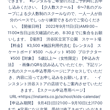
できます。 ※レンタルをご希望の方はご予約時にお申
し込みください。【少人数スクール】 6〜7名のグル
ープによる少人数制のスクールなので、一人一人が自
分のペースでしっかり練習できるのでご安心くださ
い。【開催日時】 2022年9月11日(日)AM9:00～
11:00※当日は出欠確認のため、8:30までに集合をお願
いします。【場所】 渋谷区立宮下公園 スケート場
【料金】 ¥3,500 ※施設利用代含む【レンタル】 ス
ケートボード ¥500 ヘルメット ¥500 プロテクター
¥500【対象】 5歳以上〜（女性限定）【申込み方
法】 ・画像のQRを読み込んでいただくか、下記リン
ク先のスクール申込専用ページにアクセスしていただ
き、内容に沿ってお申し込みをお願いします。 ・イ
ンスタント渋谷ストアの店頭でもご案内させていただ
きます。【スクール申込専用ページ】
URL→https://instants.co.jp/school/kids-calendar/
【申込み期間】 9月4日(日)21:00～9月10日(土)17:00
まで ※定員になり次第、受付は終了させていただきま