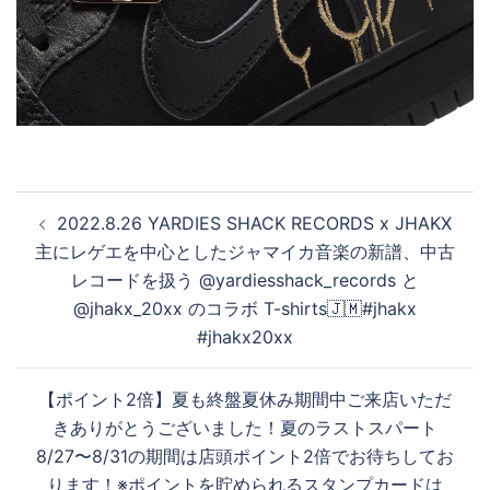
投
2022.8.26 YARDIES SHACK RECORDS x JHAKX
稿
主にレゲエを中心としたジャマイカ音楽の新譜、中古
ナ
レコードを扱う @yardiesshack_records と
ビ
@jhakx_20xx のコラボ T-shirts🇯🇲#jhakx
ゲ
#jhakx20xx
ー
シ
【ポイント2倍】夏も終盤夏休み期間中ご来店いただ
ョ
きありがとうございました！夏のラストスパート
ン
8/27〜8/31の期間は店頭ポイント2倍でお待ちしてお
ります！※ポイントを貯められるスタンプカードは