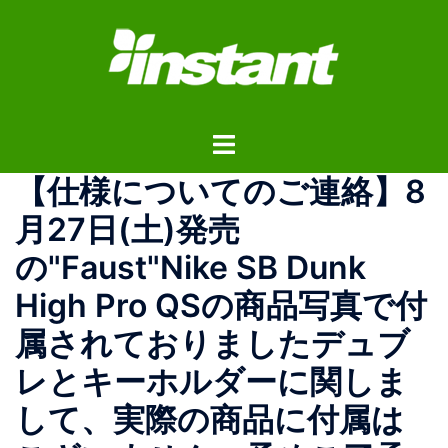
コ
ン
テ
ン
ツ
ト
へ
グ
ス
【仕様についてのご連絡】8
ル
キ
メ
ッ
月27日(土)発売
ニ
プ
の"Faust"Nike SB Dunk
ュ
ー
High Pro QSの商品写真で付
属されておりましたデュブ
レとキーホルダーに関しま
して、実際の商品に付属は