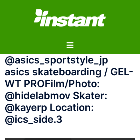
コ
ン
テ
ン
ツ
ト
へ
グ
ス
@asics_sportstyle_jp
ル
キ
メ
ッ
asics skateboarding / GEL-
ニ
プ
WT PROFilm/Photo:
ュ
ー
@hidelabmov Skater:
@kayerp Location:
@ics_side.3