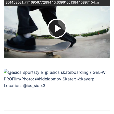
301462021_774695677289440_6396105138445897454_n
ビ
デ
オ
を
再
投