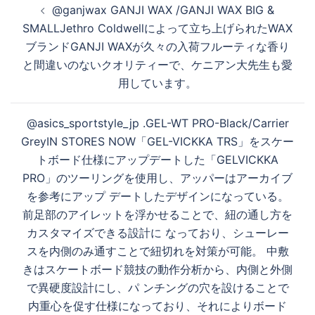
@ganjwax GANJI WAX /GANJI WAX BIG &
稿
SMALLJethro Coldwellによって立ち上げられたWAX
生
ナ
ブランドGANJI WAXが久々の入荷フルーティな香り
ビ
と間違いのないクオリティーで、ケニアン大先生も愛
ゲ
す
用しています。
ー
シ
@asics_sportstyle_jp ​.GEL-WT PRO-Black/Carrier
ョ
る
GreyIN STORES NOW「GEL-VICKKA TRS」をスケー
ン
トボード仕様にアップデートした「GELVICKKA
PRO」のツーリングを使用し、アッパーはアーカイブ
を参考にアップ デートしたデザインになっている。
前足部のアイレットを浮かせることで、紐の通し方を
カスタマイズできる設計に なっており、シューレー
スを内側のみ通すことで紐切れを対策が可能。 中敷
きはスケートボード競技の動作分析から、内側と外側
で異硬度設計にし、パ ンチングの穴を設けることで
内重心を促す仕様になっており、それによりボード