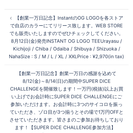
投
【創業一万日記念】InstantのOG LOGOを各ストア
稿
で自店のカラーにてリリース致します。WEB STORE
ナ
でも販売いたしますのでぜひチェックしてください。
ビ
8月12日(金)発売INSTANT OG LOGO TEEUrayasu /
ゲ
Kichijoji / Chiba / Odaiba / Shibuya / Shizuoka /
ー
NahaSize : S / M / L / XL / XXLPrice : ¥2,970(in tax)
シ
ョ
【創業一万日記念】創業一万日の感謝を込めて
ン
8/12(金)～8/14(日)の期間中SUPER DICE
CHALLENGEを開催致します！一万円(税抜)以上お買
い上げでお会計時にSUPER DICE CHALLENGEにご
参加いただけます。お会計時に3つのサイコロを振っ
ていただき、ゾロ目が3つ揃うとその場で1万円OFFと
させていただきます。皆さまのご参加お待ちしており
ます！【SUPER DICE CHALLENGE参加方法】