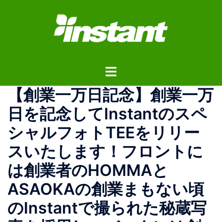
コ
ン
テ
ン
ツ
ト
へ
グ
ス
【創業一万日記念】創業一万
ル
キ
メ
ッ
日を記念してInstantのスペ
ニ
プ
シャルフォトTEEをリリー
ュ
ー
スいたします！フロントに
は創業者のHOMMAと
ASAOKAの創業まもない頃
のInstantで撮られた秘蔵写