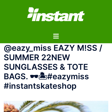
コ
ン
テ
ン
ツ
ト
へ
グ
ス
@eazy_miss EAZY M!SS /
ル
キ
メ
ッ
SUMMER 22NEW
ニ
プ
SUNGLASSES & TOTE
ュ
ー
BAGS. 🕶🏝#eazymiss
#instantskateshop