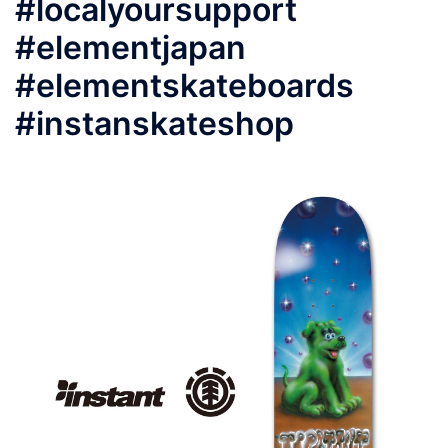
#localyoursupport
#elementjapan
#elementskateboards
#instanskateshop