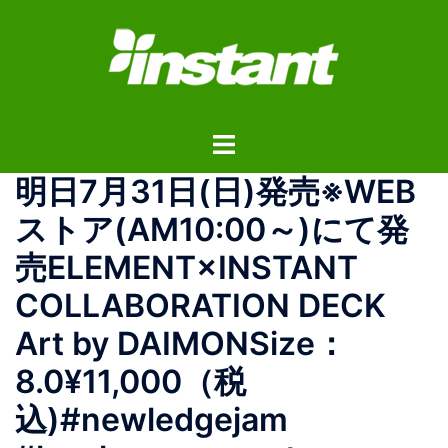
コ
ン
テ
ン
ツ
ト
へ
グ
ス
明日7月31日(日)発売※WEB
ル
キ
メ
ッ
ストア(AM10:00～)にて発
ニ
プ
売ELEMENT×INSTANT
ュ
ー
COLLABORATION DECK
Art by DAIMONSize：
8.0¥11,000（税
込)#newledgejam