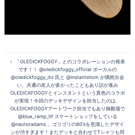
投
「OLEDICKFOGGY」とのコラボレーションの発表
稿
です！！ @oledickfoggy_official ボーカルの
ナ
@oledickfoggy_ito 氏と @instantshom が偶然出会
ビ
い、共通の友人が多かったこともあり話が進み
ゲ
OLEDICKFOGGYとインスタントという異色のコラボ
ー
が実現！今回のデッキデザインを担当したのは、
シ
OLEDICKFOGGYアートワーク担当でもあり御殿場で
ョ
@blue_ramp_hf スケートショップをしている
ン
@naotoradams 。ゴリゴリの80’sを意識したデザイ
ンが渋すぎます！またデッキと合わせてTシャツも同