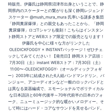
時販売。伊藤氏は静岡県沼津市出身ということで、静
岡県内のスケーターとの繋がりも深く静岡レジェンド
スケーター @mush_mura_mura 氏率いる謎多き集団
「静岡糞尿爆弾」との親交もあったことから、「静岡
糞尿爆弾」ロゴTシャツも復刻！こちらはインスタン
ト静岡ストアとWEBストア限定での販売となります！
伊藤氏を中心に様々な方がリンクした
OLEDICKFOGGY × INSTANTパッケージ！ぜひチェ
ックしてみてください！【発売日】静岡ストア店頭：
7月30日（土）instant WEBストア：7月30日（土）
11:00〜-OLEDICKFOGGY-（オールディックフォギ
ー）2003年に結成された6人組バンドマンドリン、バ
ンジョー、アコーディオンなど一般のロックバンドと
は異なる楽器編成で、エモーショナルでポリティカル
な日本語詩と60年代後半～70年代前半の日本のフォ
ーク、ニューミュージック的な暖かいメロディー、そ
して時にはハード・コアなサウンドを見せるバンド。