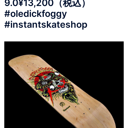
9.0¥13,200（税込）
#oledickfoggy
#instantskateshop