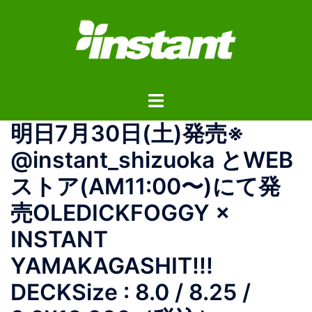
コ
ン
テ
ン
ツ
ト
へ
グ
ス
明日7月30日(土)発売※
ル
キ
メ
ッ
@instant_shizuoka とWEB
ニ
プ
ストア(AM11:00〜)にて発
ュ
ー
売OLEDICKFOGGY ×
INSTANT
YAMAKAGASHIT!!!
DECKSize : 8.0 / 8.25 /