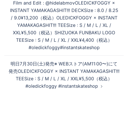
Film and Edit : @hidelabmovOLEDICKFOGGY ×
INSTANT YAMAKAGASHIT!!! DECKSize : 8.0 / 8.25
/ 9.0¥13,200（税込）OLEDICKFOGGY × INSTANT
YAMAKAGASHIT!!! TEESize : S / M / L / XL /
XXL¥5,500（税込）SHIZUOKA FUNBAKU LOGO
TEESize : S / M / L / XL / XXL¥4,400（税込）
#oledickfoggy#instantskateshop
明日7月30日(土)発売※ WEBストア(AM11:00〜)にて
発売OLEDICKFOGGY × INSTANT YAMAKAGASHIT!!!
TEESize : S / M / L / XL / XXL¥5,500（税込）
#oledickfoggy #instantskateshop