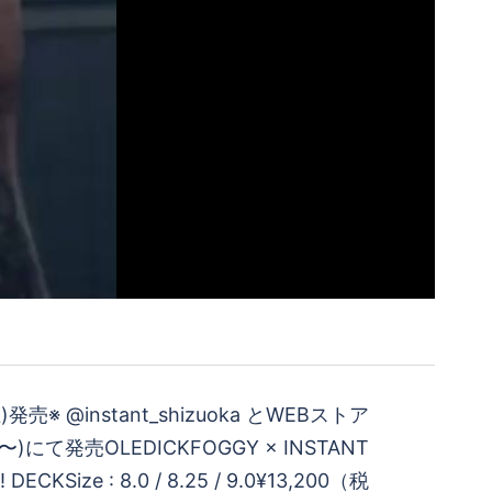
発売※ @instant_shizuoka とWEBストア
00〜)にて発売OLEDICKFOGGY × INSTANT
DECKSize : 8.0 / 8.25 / 9.0¥13,200（税