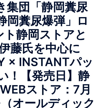
謎多き集団「静岡糞尿
静岡糞尿爆弾」ロ
ント静岡ストアと
！伊藤氏を中心に
× INSTANTパッ
い！【発売日】静
 WEBストア：7月
GY-（オールディック