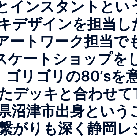
GGYとインスタントと
キデザインを担当し
GGYアートワーク担当
_hf スケートショップ
ms 。ゴリゴリの80’
たデッキと合わせて
県沼津市出身という
繋がりも深く静岡レ