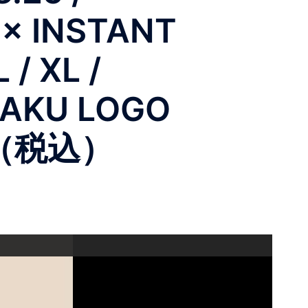
× INSTANT
 / XL /
AKU LOGO
400（税込）