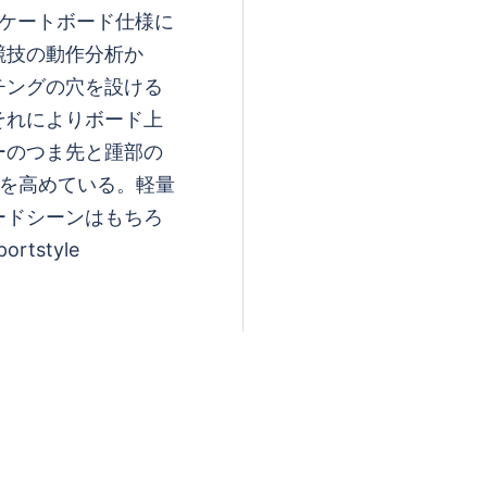
スケートボード仕様に
る
競技の動作分析か
チングの穴を設ける
それによりボード上
ーのつま先と踵部の
度を高めている。軽量
ードシーンはもちろ
tstyle