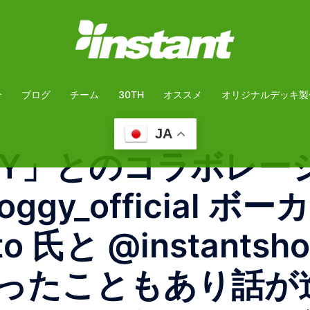
介
ブログ
チーム
30TH
オススメ
オリジナルデッキ製
JA
OGGY」とのコラボレ
oggy_official ボ
_ito 氏と @insta
ったこともあり話が