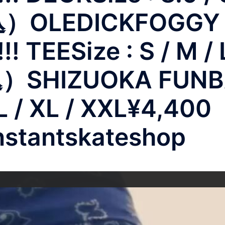
込）OLEDICKFOGGY 
TEESize : S / M / L
）SHIZUOKA FUNB
 / L / XL / XXL¥4,
nstantskateshop