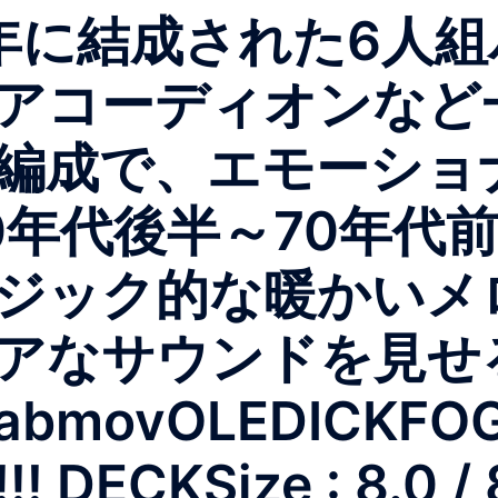
3年に結成された6人
アコーディオンなど
編成で、エモーショ
0年代後半～70年代
ジック的な暖かいメ
アなサウンドを見せる
delabmovOLEDICKFO
 DECKSize : 8.0 / 8