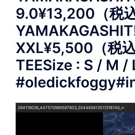
9.0¥13,200（税
YAMAKAGASHIT!!! 
XXL¥5,500（税込
TEESize : S / M
#oledickfoggy#i
294119036_447570990597803_554465813511318740_n