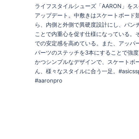
ナ
ライフスタイルシューズ「AARON」を
ビ
アップデート。中敷きはスケートボード
ら、内側と外側で異硬度設計にし、パン
ゲ
ことで内重心を促す仕様になっている。
での安定感を高めている。また、アッパ
ー
パーツのステッチを3本にすることで強
シ
かつシンプルなデザインで、スケートボ
ん、様々なスタイルに合う一足。#asicsspor
ョ
#aaronpro
ン