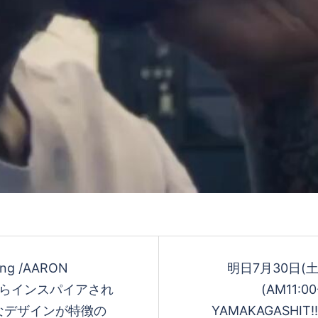
オ
を
再
生
ing /AARON
明日7月30日(土)
す
ズからインスパイアされ
(AM11:
なデザインが特徴の
YAMAKAGASHIT!!! 