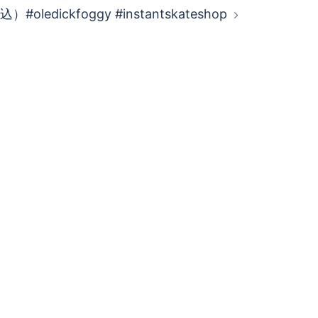
込）#oledickfoggy #instantskateshop