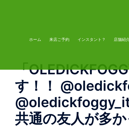
コ
ン
テ
ン
ツ
ホーム
来店ご予約
インスタント？
店舗紹
へ
ス
「OLEDICKF
キ
ッ
す！！ @oledickf
プ
@oledickfoggy
共通の友人が多か