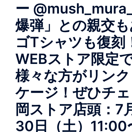
ー @mush_mu
爆弾」との親交も
ゴTシャツも復刻
WEBストア限定
様々な方がリンクした
ケージ！ぜひチェ
岡ストア店頭：7月3
30日（土）11:0