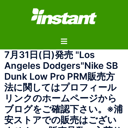
コ
ン
テ
ン
ツ
ト
へ
グ
ス
7月31日(日)発売 "Los
ル
キ
メ
ッ
Angeles Dodgers"Nike SB
ニ
プ
Dunk Low Pro PRM販売方
ュ
ー
法に関してはプロフィール
リンクのホームページから
ブログをご確認下さい。※浦
安ストアでの販売はござい