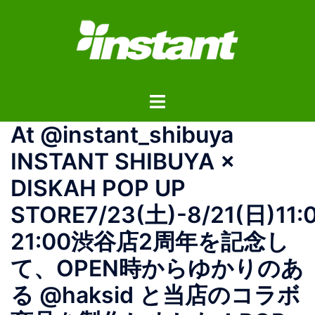
コ
ン
テ
ン
ツ
ト
へ
グ
ス
At @instant_shibuya
ル
キ
メ
ッ
INSTANT SHIBUYA ×
ニ
プ
DISKAH POP UP
ュ
ー
STORE7/23(土)-8/21(日)11:
21:00渋谷店2周年を記念し
て、OPEN時からゆかりのあ
る @haksid と当店のコラボ