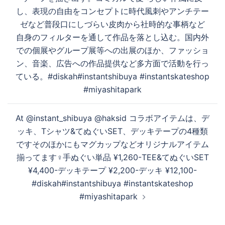
し、表現の自由をコンセプトに時代風刺やアンチテー
ゼなど普段口にしづらい皮肉から社時的な事柄など
自身のフィルターを通して作品を落とし込む。国内外
での個展やグループ展等への出展のほか、ファッショ
ン、音楽、広告への作品提供など多方面で活動を行っ
ている。#diskah#instantshibuya #instantskateshop
#miyashitapark
At @instant_shibuya @haksid コラボアイテムは、デ
ッキ、Tシャツ&てぬぐいSET、デッキテープの4種類
です️‍そのほかにもマグカップなどオリジナルアイテム
揃ってます‍♀️手ぬぐい単品 ¥1,260-TEE&てぬぐいSET
¥4,400-デッキテープ ¥2,200-デッキ ¥12,100-
#diskah#instantshibuya #instantskateshop
#miyashitapark