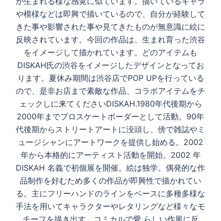
が生まれる様な感覚に似ています。描いているキャラ
る
や模様などは即興で描いているので、自分が経験して
きた事や影響された事や見てきたものが無意識に絵に
反映されています。今回の作品は、生まれ育った渋谷
をイメージして描かれています。どのアイテムも
DISKAH氏の渋谷をイメージしたデザインとなってお
ります。夏休み期間は渋谷店でPOP UPを行っている
ので、是非お店まで素敵な作品、コラボアイテムをチ
ェックしに来てくださいDISKAH.1980年代後期から
2000年までプロスケートボーダーとして活動。90年
代後期からストリートアートに没頭し、傍で雑誌やミ
ュージシャンにアートワークを提供し始める。2002
年から本格的にアーティスト活動を開始。2002 年
DISKAH 名義で初個展を開催。絵は独学。偶発的な作
品制作を好むため多くの作品が即興性で描かれてい
る。主にフリーハンドのラインをベースに多種多様な
手法を用いてキャラクターやレタリングなど様々なモ
チーフを描き出す。コミカルで愛 らしい作風に反