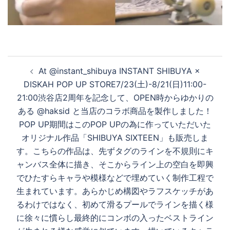
デ
オ
投
At @instant_shibuya INSTANT SHIBUYA ×
稿
を
DISKAH POP UP STORE7/23(土)-8/21(日)11:00-
ナ
21:00渋谷店2周年を記念して、OPEN時からゆかりの
ビ
ある @haksid と当店のコラボ商品を製作しました！
ゲ
再
POP UP期間はこのPOP UPの為に作っていただいた
ー
オリジナル作品「SHIBUYA SIXTEEN」も販売しま
シ
す。こちらの作品は、先ずタグのラインを不規則にキ
生
ョ
ャンバス全体に描き、そこからライン上の空白を即興
ン
でひたすらキャラや模様などで埋めていく制作工程で
生まれています。あらかじめ構図やラフスケッチがあ
す
るわけではなく、初めて滑るプールでラインを描く様
に徐々に慣らし最終的にコンボの入ったベストライン