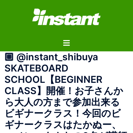
コ
ン
テ
ン
ツ
ト
へ
グ
ス
🏼 @instant_shibuya
ル
キ
メ
ッ
SKATEBOARD
ニ
プ
SCHOOL【BEGINNER
ュ
ー
CLASS】開催！お子さんか
ら大人の方まで参加出来る
ビギナークラス！今回のビ
ギナークラスはたかぬー、