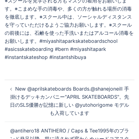
※スクールを見学される方もマスクの着用をお願いしま
す。※こまめな手の消毒や、多くの方が触れる場所の消毒
を徹底します。※スクール中は、ソーシャルディスタンス
を守っていただけるようご協力お願いします。※スクール
の前後には、石鹸を使った手洗いまたはアルコール消毒を
お願いします。#miyashitaparkskateboardschool
#asicsskateboarding #bern #miyashitapark
#instantskateshop #instantshibuya
投
New @aprilskateboards Boards.@shanejoneill 手
稿
掛けるデッキカンパニー"APRIL SKATEBOARDS"。先
ナ
日のSLS優勝が記憶に新しい @yutohorigome モデル
ビ
も入荷しています
ゲ
ー
@antihero18 ANTIHERO / Caps & Tee1995年のブラ
シ
ンド発足以降、世に流されず変わらぬハードコアスタ