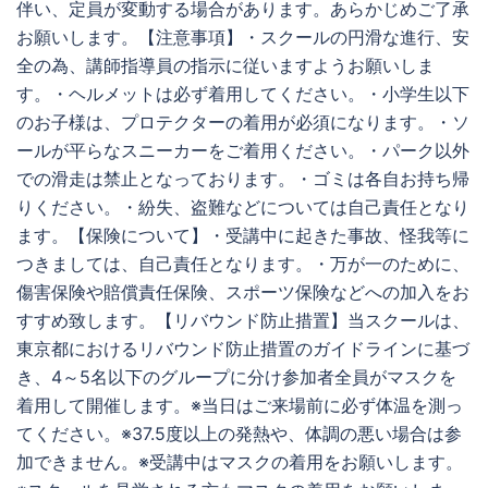
伴い、定員が変動する場合があります。あらかじめご了承
お願いします。【注意事項】・スクールの円滑な進行、安
全の為、講師指導員の指示に従いますようお願いしま
す。・ヘルメットは必ず着用してください。・小学生以下
のお子様は、プロテクターの着用が必須になります。・ソ
ールが平らなスニーカーをご着用ください。・パーク以外
での滑走は禁止となっております。・ゴミは各自お持ち帰
りください。・紛失、盗難などについては自己責任となり
ます。【保険について】・受講中に起きた事故、怪我等に
つきましては、自己責任となります。・万が一のために、
傷害保険や賠償責任保険、スポーツ保険などへの加入をお
すすめ致します。【リバウンド防止措置】当スクールは、
東京都におけるリバウンド防止措置のガイドラインに基づ
き、4～5名以下のグループに分け参加者全員がマスクを
着用して開催します。※当日はご来場前に必ず体温を測っ
てください。※37.5度以上の発熱や、体調の悪い場合は参
加できません。※受講中はマスクの着用をお願いします。