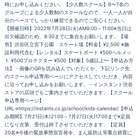
時にお申し込みください。【少人数スクール】6〜7名の
グループによる少人数制のスクールなので、一人一人が自
分のペースでしっかり練習できるのでご安心ください。
【開催日時】2022年7月28日(火)AM9:00～11:00※当日は
出欠確認のため、8:30までに集合をお願いします。【場
所】渋谷区立宮下公園 スケート場【料金】¥2,500 ※施
設利用代含む【レンタル】スケートボード ¥500ヘルメッ
ト ¥500プロテクター ¥500【対象】5歳以上〜【申込み方
法】・画像のQRを読み込んでいただくか、下記リンク先
のスクール申込専用ページにアクセスしていただき、内容
に沿ってお申し込みをお願いします。・インスタント渋谷
ストアの店頭でもご案内させていただきます。【スクール
申込専用ページ】
URL→https://instants.co.jp/school/kids-calendar/【申込
み期間】7月21日(木)21:00～7月27日(火)17:00まで※定員
になり次第、受付は終了させていただきます。【定員】
20名※今後の緊急事態宣言発令、まん延防止等重点措置に