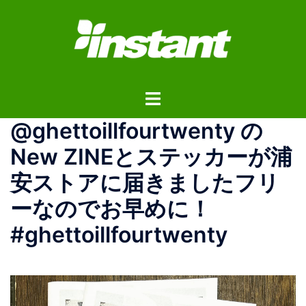
コ
ン
テ
ン
ツ
ト
へ
グ
ス
@ghettoillfourtwenty の
ル
キ
メ
ッ
New ZINEとステッカーが浦
ニ
プ
安ストアに届きましたフリ
ュ
ー
ーなのでお早めに！
#ghettoillfourtwenty