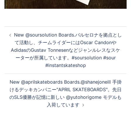
投
New @soursolution Boards.バルセロナを拠点とし
稿
て活動し、チームライダーにはOscar Candonや
ナ
AdidasのGustav Tonnesenなどジャンルレスなスケ
ビ
ーターが所属しています。#soursolution #sour
ゲ
#instantskateshop
ー
シ
New @aprilskateboards Boards.@shanejoneill 手掛
ョ
けるデッキカンパニー"APRIL SKATEBOARDS"。先日
ン
のSLS優勝が記憶に新しい @yutohorigome モデルも
入荷しています