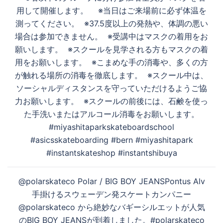
用して開催します。 ※当日はご来場前に必ず体温を
測ってください。 ※37.5度以上の発熱や、体調の悪い
場合は参加できません。 ※受講中はマスクの着用をお
願いします。 ※スクールを見学される方もマスクの着
用をお願いします。 ※こまめな手の消毒や、多くの方
が触れる場所の消毒を徹底します。 ※スクール中は、
ソーシャルディスタンスを守っていただけるようご協
力お願いします。 ※スクールの前後には、石鹸を使っ
た手洗いまたはアルコール消毒をお願いします。
#miyashitaparkskateboardschool
#asicsskateboarding #bern #miyashitapark
#instantskateshop #instantshibuya
@polarskateco Polar / BIG BOY JEANSPontus Alv
手掛けるスウェーデン発スケートカンパニー
@polarskateco から絶妙なバギーシルエットが人気
のBIG BOY JEANSが到着しました。#polarskateco