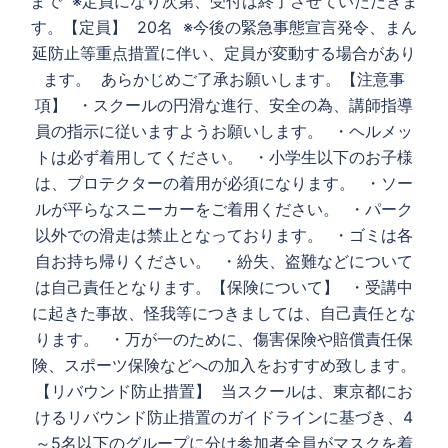
まで ※定員になり次第、受付は終了させていただきま
す。【定員】 20名 ※今後の緊急事態宣言発令、まん
延防止等重点措置に伴い、定員が変動する場合があり
ます。 あらかじめご了承お願いします。【注意事
項】 ・スクールの円滑な進行、安全の為、講師指導
員の指示に従いますようお願いします。 ・ヘルメッ
トは必ず着用してください。 ・小学生以下のお子様
は、プロテクターの着用が必須になります。 ・ソー
ルが平らなスニーカーをご着用ください。 ・パーク
以外での滑走は禁止となっております。 ・ゴミは各
自お持ち帰りください。 ・紛失、盗難などについて
は自己責任となります。【保険について】 ・受講中
に起きた事故、怪我等につきましては、自己責任とな
ります。 ・万が一のために、傷害保険や賠償責任保
険、スポーツ保険などへの加入をおすすめ致します。
【リバウンド防止措置】 当スクールは、東京都にお
けるリバウンド防止措置のガイドラインに基づき、4
～5名以下のグループに分け参加者全員がマスクを着