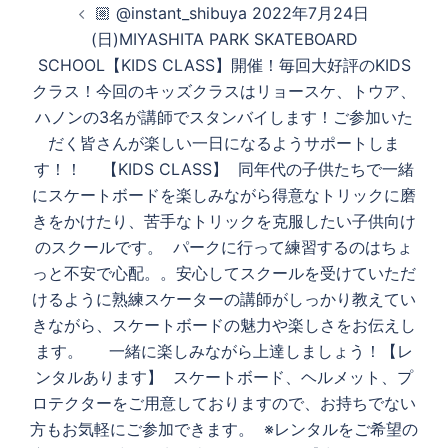
🏼 @instant_shibuya 2022年7月24日
稿
(日)MIYASHITA PARK SKATEBOARD
生
ナ
SCHOOL【KIDS CLASS】開催！毎回大好評のKIDS
ビ
クラス！今回のキッズクラスはリョースケ、トウア、
ゲ
す
ハノンの3名が講師でスタンバイします！ご参加いた
ー
だく皆さんが楽しい一日になるようサポートしま
シ
す！！ 【KIDS CLASS】 同年代の子供たちで一緒
ョ
る
にスケートボードを楽しみながら得意なトリックに磨
ン
きをかけたり、苦手なトリックを克服したい子供向け
のスクールです。 パークに行って練習するのはちょ
っと不安で心配。。安心してスクールを受けていただ
けるように熟練スケーターの講師がしっかり教えてい
きながら、スケートボードの魅力や楽しさをお伝えし
ます。 一緒に楽しみながら上達しましょう！【レ
ンタルあります】 スケートボード、ヘルメット、プ
ロテクターをご用意しておりますので、お持ちでない
方もお気軽にご参加できます。 ※レンタルをご希望の