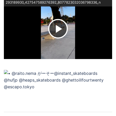
293189930_427547589276392_8077823032036798336_n
ビ
デ
オ
を
再
投