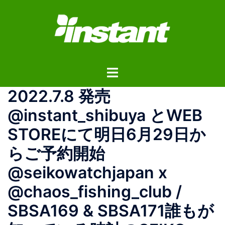
コ
ン
テ
ン
ツ
ト
へ
グ
ス
2022.7.8 発売 ️
ル
キ
メ
ッ
@instant_shibuya とWEB
ニ
プ
STOREにて明日6月29日か
ュ
ー
らご予約開始
@seikowatchjapan x
@chaos_fishing_club /
SBSA169 & SBSA171誰もが