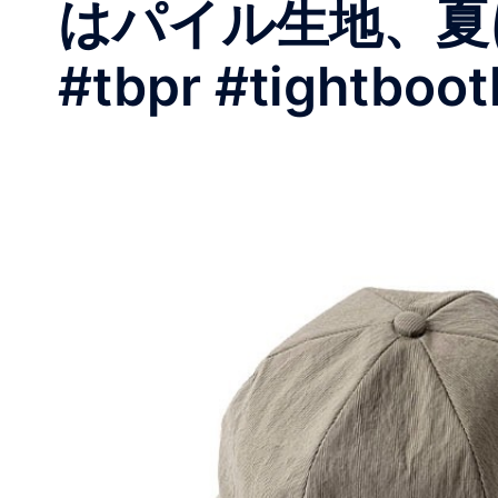
はパイル生地、夏
#tbpr #tightboot