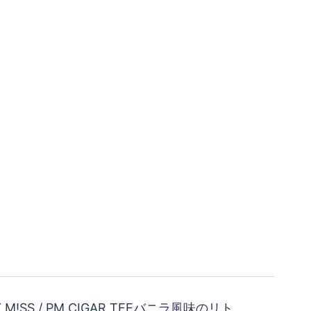
ZY M!SS / PM CIGAR TEEバニラ風味のリト