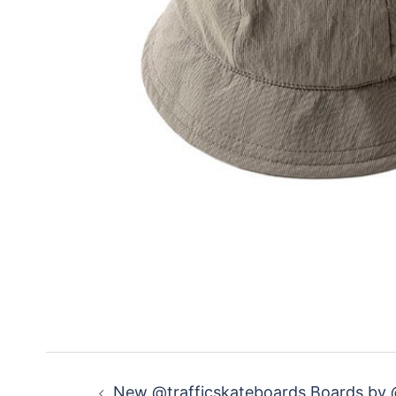
投
New @trafficskateboards Boards.by