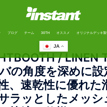
介
ブログ
チーム
30TH
オススメ
オリジナルデッキ製
JA
IGHTBOOTH / LINE
ツバの角度を深めに設
性、速乾性に優れた
サラッとしたメッシ