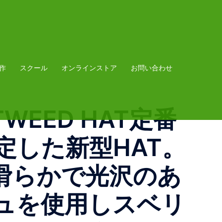
作
スクール
オンラインストア
お問い合わせ
N TWEED HAT定番
定した新型HAT。
滑らかで光沢のあ
ュを使用しスベリ