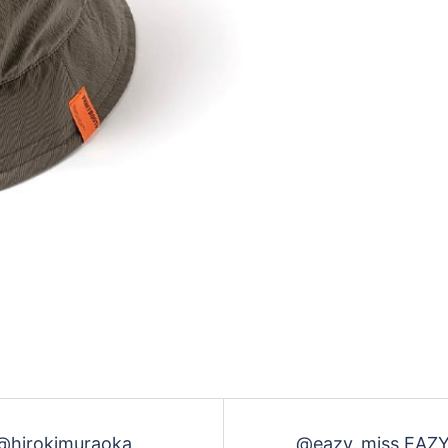
 @hirokimuraoka
@eazy_miss EA