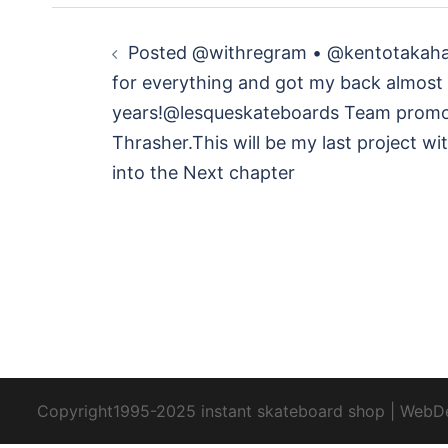
投
️‍️‍️‍Posted @withregram • @kentotaka
稿
for everything and got my back almost
years!@lesqueskateboards Team promo
ナ
Thrasher.This will be my last project wi
ビ
into the Next chapter
ゲ
ー
シ
ョ
Copyright1995-2025 instant skateboard shop
|
WebD
ン