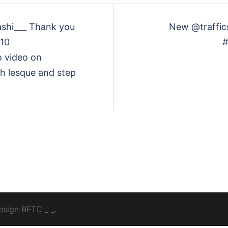
hashi___ Thank you
New @traffic
 10
#
 video on
th lesque and step
esign
BFTC
_ _.