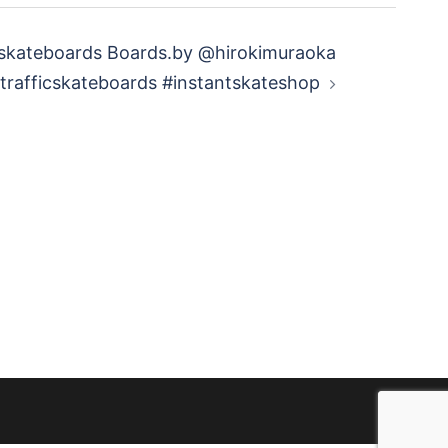
skateboards Boards.by @hirokimuraoka
trafficskateboards #instantskateshop