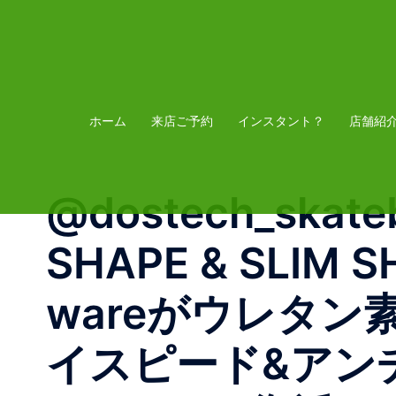
コ
ン
テ
ン
ツ
ホーム
来店ご予約
インスタント？
店舗紹
へ
ス
@dostech_skate
キ
ッ
SHAPE & SLIM S
プ
wareがウレタ
イスピード&アン