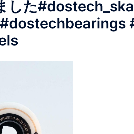
#dostech_skat
#dostechbearings 
els