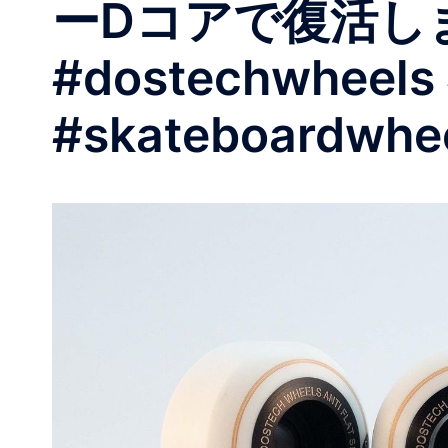
ーDコアで復活しました
#dostechwheels 
#skateboardwhe