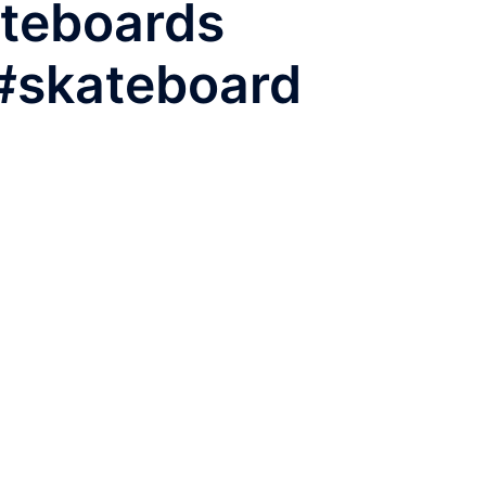
eboards
#skateboard