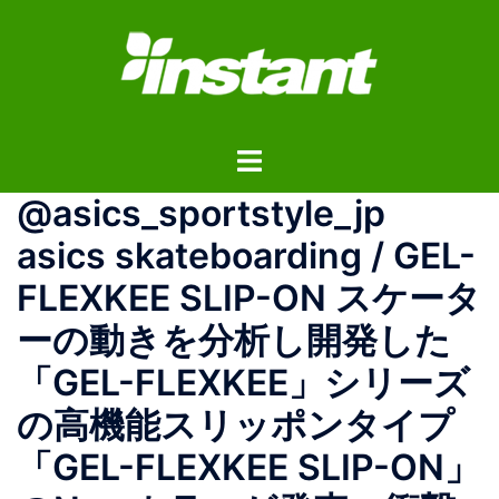
コ
ン
テ
ン
ツ
ト
へ
グ
ス
@asics_sportstyle_jp
ル
キ
メ
ッ
asics skateboarding / GEL-
ニ
プ
FLEXKEE SLIP-ON スケータ
ュ
ー
ーの動きを分析し開発した
「GEL-FLEXKEE」シリーズ
の高機能スリッポンタイプ
「GEL-FLEXKEE SLIP-ON」