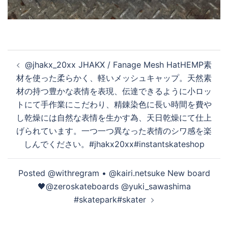
投
@jhakx_20xx JHAKX / Fanage Mesh HatHEMP素
稿
材を使った柔らかく、軽いメッシュキャップ。天然素
ナ
材の持つ豊かな表情を表現、伝達できるように小ロッ
ビ
トにて手作業にこだわり、精錬染色に長い時間を費や
ゲ
し乾燥には自然な表情を生かす為、天日乾燥にて仕上
ー
げられています。一つ一つ異なった表情のシワ感を楽
シ
しんでください。#jhakx20xx#instantskateshop
ョ
ン
Posted @withregram • @kairi.netsuke New board
🖤@zeroskateboards @yuki_sawashima
#skatepark#skater