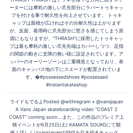
ナ
ーターには摩耗の激しい爪先部分にラバートゥキャッ
ビ
プを付ける事で耐久性を向上させています。 トゥキ
ゲ
ャップは面積が広ければその分耐久性は上がります
ー
が、反面、着用時に爪先部分に堅さを感じてしまう原
シ
因にもなりますが、"THRASH"に採用したトゥキャッ
ョ
プは最も摩耗の激しい爪先先端はカバーしつつ、足指
ン
の関節の動きに支障の無い様に設定されています。ア
ッパーのオーリーゾーンは二重構造となっており、表
面のキャンバス地の下にスエードが配置されていま
す。�#possessedshoes #possessed
#instantskateshop
ライドもでるよPosted @withregram • @vansjapan
A Vans Japan skateboarding video “COAST 2
COAST” coming soon….また、この作品のプレミア上
映イベントが6月25日(土) KAMATA SOUKOにて開
催！詳しくはvansjapanのSNSを引き続きチェック。