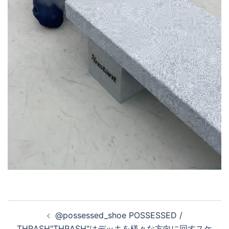
投
@possessed_shoe POSSESSED /
稿
THRASH"THRASH"はデッキを様々な方向に回すスケ