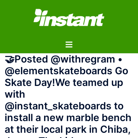
コ
ン
テ
ン
ツ
ト
へ
グ
ス
️‍🤝️‍Posted @withregram •
ル
キ
メ
ッ
@elementskateboards Go
ニ
プ
Skate Day!We teamed up
ュ
ー
with
@instant_skateboards to
install a new marble bench
at their local park in Chiba,