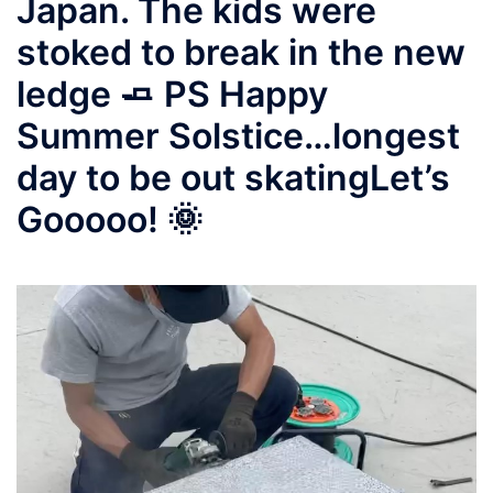
Japan. The kids were
stoked to break in the new
ledge 🧈 PS Happy
Summer Solstice…longest
day to be out skatingLet’s
Gooooo! 🌞