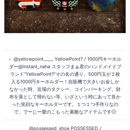
投
@yellowpoint._._._ YellowPoint? / 1000円キーホル
稿
ダー@instant_naha スタッフまぁ君のハンドメイドブ
ナ
ランド“YellowPoint?”その名の通り、500円玉が２枚
ビ
入る1000円キーホルダー！自販機で大きいお金しか
ゲ
なかった時、近場のタクシー、コインパーキング、財
ー
布を落として帰れない等、いざという時にあって良か
シ
った笑顔なキーホルダーです。１つ１つ手作りなの
ョ
で、でーじー愛のこもった素敵なアイテムです🙂️‍
ン
@possessed_shoe POSSESSED /