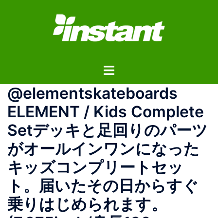
コ
ン
テ
ン
ツ
ト
へ
グ
ス
@elementskateboards
ル
キ
メ
ッ
ELEMENT / Kids Complete
ニ
プ
Setデッキと足回りのパーツ
ュ
ー
がオールインワンになった
キッズコンプリートセッ
ト。届いたその日からすぐ
乗りはじめられます。