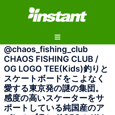
コ
ン
テ
ン
ツ
ト
へ
グ
ス
@chaos_fishing_club
ル
キ
メ
ッ
CHAOS FISHING CLUB /
ニ
プ
OG LOGO TEE(Kids)釣りと
ュ
ー
スケートボードをこよなく
愛する東京発の謎の集団。
感度の高いスケーターをサ
ポートしている純国産のア