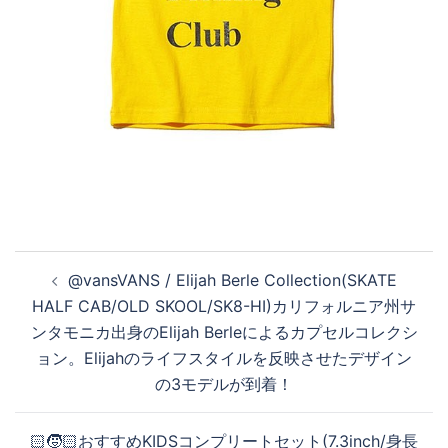
投
@vansVANS / Elijah Berle Collection(SKATE
稿
HALF CAB/OLD SKOOL/SK8-HI)カリフォルニア州サ
ナ
ンタモニカ出身のElijah Berleによるカプセルコレクシ
ビ
ョン。Elijahのライフスタイルを反映させたデザイン
ゲ
の3モデルが到着！
ー
シ
🏻🧒🏻おすすめKIDSコンプリートセット(7.3inch/身長