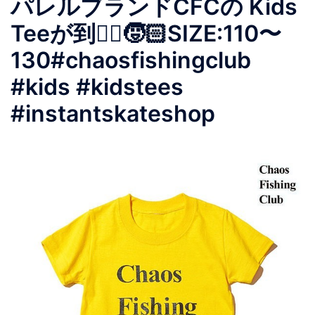
パレルブランドCFCの Kids
Teeが到着🏻🧒🏻SIZE:110〜
130#chaosfishingclub
#kids #kidstees
#instantskateshop