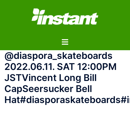
コ
ン
テ
ン
ツ
ト
へ
グ
ス
@diaspora_skateboards
ル
キ
メ
ッ
2022.06.11. SAT 12:00PM
ニ
プ
JSTVincent Long Bill
ュ
ー
CapSeersucker Bell
Hat#diasporaskateboards#i