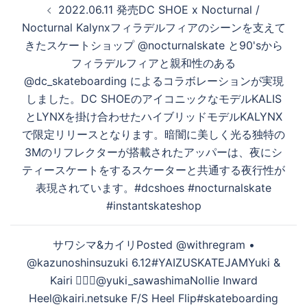
2022.06.11 発売DC SHOE x Nocturnal /
稿
Nocturnal Kalynxフィラデルフィアのシーンを支えて
ナ
きたスケートショップ @nocturnalskate と90'sから
ビ
フィラデルフィアと親和性のある
ゲ
@dc_skateboarding によるコラボレーションが実現
ー
しました。DC SHOEのアイコニックなモデルKALIS
シ
とLYNXを掛け合わせたハイブリッドモデルKALYNX
ョ
で限定リリースとなります。暗闇に美しく光る独特の
ン
3Mのリフレクターが搭載されたアッパーは、夜にシ
ティースケートをするスケーターと共通する夜行性が
表現されています。#dcshoes #nocturnalskate
#instantskateshop
サワシマ&カイリ️‍Posted @withregram •
@kazunoshinsuzuki 6.12️#YAIZUSKATEJAMYuki &
Kairi 🏻🏻🏻@yuki_sawashimaNollie Inward
Heel@kairi.netsuke F/S Heel Flip#skateboarding