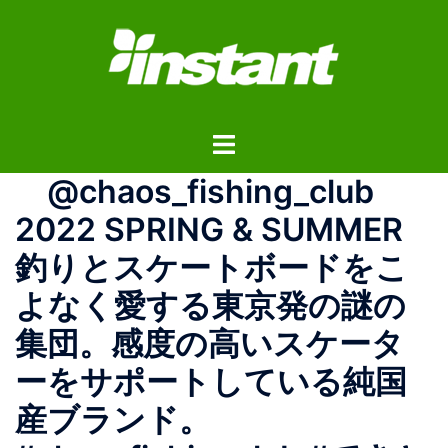
コ
ン
テ
ン
ツ
ト
へ
グ
ス
@chaos_fishing_club
ル
キ
メ
ッ
2022 SPRING & SUMMER
ニ
プ
釣りとスケートボードをこ
ュ
ー
よなく愛する東京発の謎の
集団。感度の高いスケータ
ーをサポートしている純国
産ブランド。