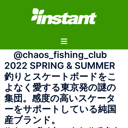
コ
ン
テ
ン
ツ
ト
へ
グ
ス
@chaos_fishing_club
ル
キ
メ
ッ
2022 SPRING & SUMMER
ニ
プ
釣りとスケートボードをこ
ュ
ー
よなく愛する東京発の謎の
集団。感度の高いスケータ
ーをサポートしている純国
産ブランド。