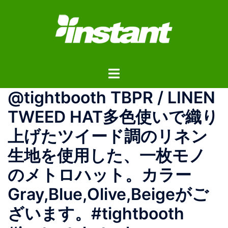
コ
ン
テ
ン
ツ
ト
へ
グ
ス
@tightbooth TBPR / LINEN
ル
キ
メ
ッ
TWEED HAT多色使いで織り
ニ
プ
上げたツイード調のリネン
ュ
ー
生地を使用した、一枚モノ
のメトロハット。カラー
Gray,Blue,Olive,Beigeがご
ざいます。#tightbooth