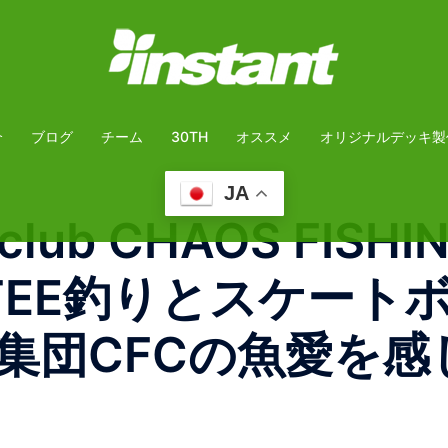
介
ブログ
チーム
30TH
オススメ
オリジナルデッキ製
JA
_club CHAOS FISHI
OK TEE釣りとスケ
集団CFCの魚愛を感