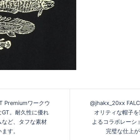
o GT Premiumワークウ
@jhakx_20xx FAL
GT。耐久性に優れ
オリティな帽子を製
ムなど、タフな素材
よるコラボレーション
います。
完璧な仕上がりと