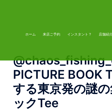
コ
ン
テ
ン
ツ
ホーム
来店ご予約
インスタント？
店舗紹
へ
ス
@chaos_fishing
キ
ッ
PICTURE BO
プ
する東京発の謎の
ックTee