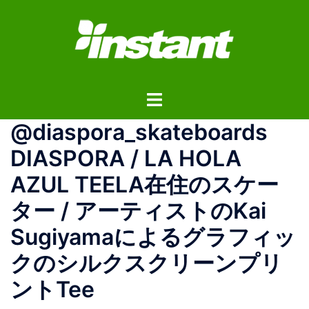
コ
ン
テ
ン
ツ
ト
へ
グ
ス
@diaspora_skateboards
ル
キ
メ
ッ
DIASPORA / LA HOLA
ニ
プ
AZUL TEELA在住のスケー
ュ
ー
ター / アーティストのKai
Sugiyamaによるグラフィッ
クのシルクスクリーンプリ
ントTee