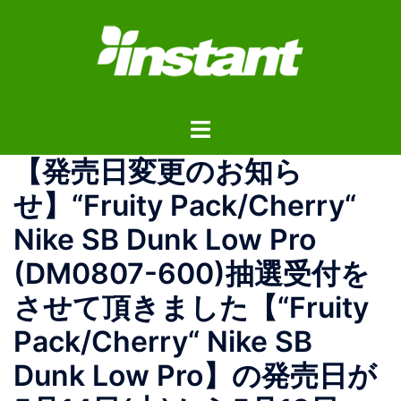
コ
ン
テ
ン
ツ
ト
へ
グ
ス
【発売日変更のお知ら
ル
キ
メ
ッ
せ】“Fruity Pack/Cherry“
ニ
プ
Nike SB Dunk Low Pro
ュ
ー
(DM0807-600)抽選受付を
させて頂きました【“Fruity
Pack/Cherry“ Nike SB
Dunk Low Pro】の発売日が