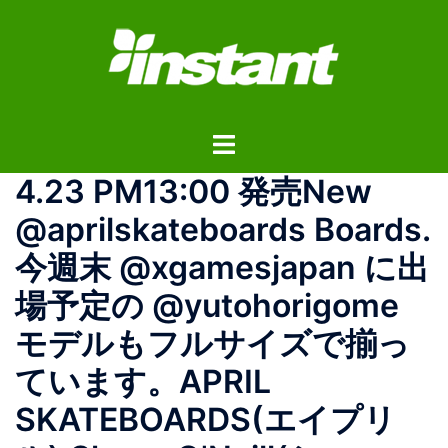
コ
ン
テ
ン
ツ
ト
へ
グ
ス
4.23 PM13:00 発売New
ル
キ
メ
ッ
@aprilskateboards Boards.
ニ
プ
今週末 @xgamesjapan に出
ュ
ー
場予定の @yutohorigome
モデルもフルサイズで揃っ
ています。APRIL
SKATEBOARDS(エイプリ