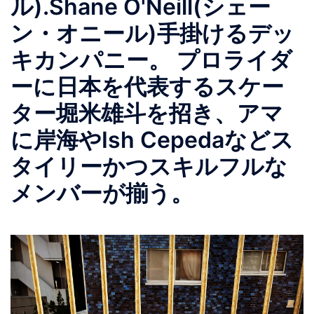
ル).Shane O'Neill(シェー
ン・オニール)手掛けるデッ
キカンパニー。 プロライダ
ーに日本を代表するスケー
ター堀米雄斗を招き、アマ
に岸海やIsh Cepedaなどス
タイリーかつスキルフルな
メンバーが揃う。