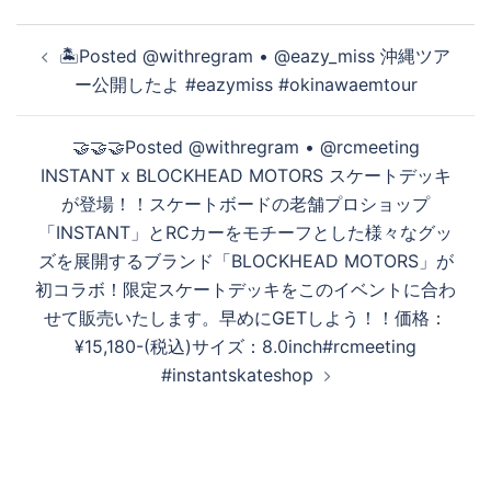
投
🏝Posted @withregram • @eazy_miss 沖縄ツア
稿
ー公開したよ #eazymiss #okinawaemtour
ナ
ビ
🤝🤝🤝Posted @withregram • @rcmeeting
ゲ
INSTANT x BLOCKHEAD MOTORS スケートデッキ
ー
が登場！！スケートボードの老舗プロショップ
シ
「INSTANT」とRCカーをモチーフとした様々なグッ
ョ
ズを展開するブランド「BLOCKHEAD MOTORS」が
ン
初コラボ！限定スケートデッキをこのイベントに合わ
せて販売いたします。早めにGETしよう！！価格：
¥15,180-(税込)サイズ：8.0inch#rcmeeting
#instantskateshop