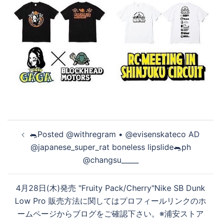
投
🐀Posted @withregram • @evisenskateco AD
稿
@japanese_super_rat boneless lipslide🐀ph
ナ
@changsu_____
ビ
ゲ
4月28日(木)発売 "Fruity Pack/Cherry"Nike SB Dunk
ー
Low Pro 販売方法に関してはプロフィールリンクのホ
シ
ームページからブログをご確認下さい。※浦安ストア