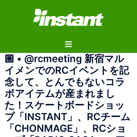
コ
ン
テ
ン
ツ
ト
へ
グ
ス
🏼 • @rcmeeting 新宿マル
ル
キ
メ
ッ
イメンでのRCイベントを記
ニ
プ
念して、とんでもないコラ
ュ
ー
ボアイテムが産まれまし
た！スケートボードショッ
プ「INSTANT」、RCチーム
「CHONMAGE」、RCショ