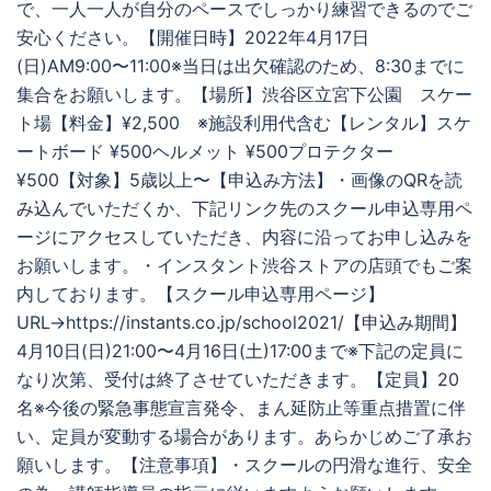
で、一人一人が自分のペースでしっかり練習できるのでご
安心ください。【開催日時】2022年4月17日
(日)AM9:00〜11:00※当日は出欠確認のため、8:30までに
集合をお願いします。【場所】渋谷区立宮下公園 スケー
ト場【料金】¥2,500 ※施設利用代含む【レンタル】スケ
ートボード ¥500ヘルメット ¥500プロテクター
¥500【対象】5歳以上〜【申込み方法】・画像のQRを読
み込んでいただくか、下記リンク先のスクール申込専用ペ
ージにアクセスしていただき、内容に沿ってお申し込みを
お願いします。・インスタント渋谷ストアの店頭でもご案
内しております。【スクール申込専用ページ】
URL→https://instants.co.jp/school2021/【申込み期間】
4月10日(日)21:00〜4月16日(土)17:00まで※下記の定員に
なり次第、受付は終了させていただきます。【定員】20
名※今後の緊急事態宣言発令、まん延防止等重点措置に伴
い、定員が変動する場合があります。あらかじめご了承お
願いします。【注意事項】・スクールの円滑な進行、安全