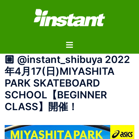
コ
ン
テ
ン
ツ
ト
へ
グ
ス
🏼 @instant_shibuya 2022
ル
キ
メ
ッ
年4月17(日)MIYASHITA
ニ
プ
PARK SKATEBOARD
ュ
ー
SCHOOL【BEGINNER
CLASS】開催！