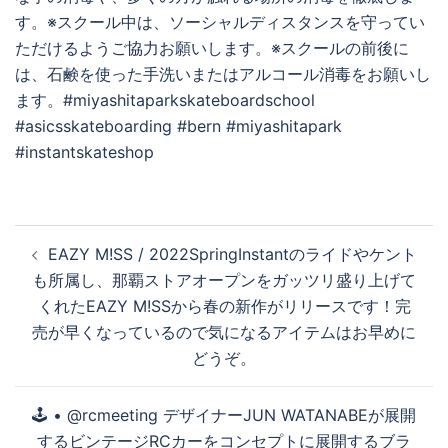
す。※スクール中は、ソーシャルディスタンスを守ってい
ただけるようご協力お願いします。※スクールの前後に
は、石鹸を使った手洗いまたはアルコール消毒をお願いし
ます。#miyashitaparkskateboardschool
#asicsskateboarding #bern #miyashitapark
#instantskateshop
投
EAZY M!SS / 2022SpringInstantのライドやケント
稿
も所属し、那覇ストアオープンをガッツリ盛り上げて
ナ
くれたEAZY M!SSから春の新作がリリースです！完
ビ
売が早くなっているので気になるアイテムはお早めに
ゲ
どうぞ。
ー
シ
🕹 • @rcmeeting デザイナーJUN WATANABEが展開
ョ
するビンテージRCカーをコンセプトに展開するブラ