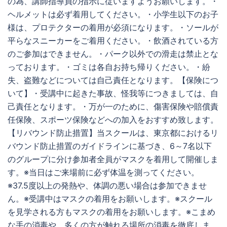
の為、講師指導員の指示に従いますようお願いします。・
ヘルメットは必ず着用してください。・小学生以下のお子
様は、プロテクターの着用が必須になります。・ソールが
平らなスニーカーをご着用ください。・飲酒されている方
のご参加はできません。・パーク以外での滑走は禁止とな
っております。・ゴミは各自お持ち帰りください。・紛
失、盗難などについては自己責任となります。【保険につ
いて】・受講中に起きた事故、怪我等につきましては、自
己責任となります。・万が一のために、傷害保険や賠償責
任保険、スポーツ保険などへの加入をおすすめ致します。
【リバウンド防止措置】当スクールは、東京都におけるリ
バウンド防止措置のガイドラインに基づき、6～7名以下
のグループに分け参加者全員がマスクを着用して開催しま
す。※当日はご来場前に必ず体温を測ってください。
※37.5度以上の発熱や、体調の悪い場合は参加できませ
ん。※受講中はマスクの着用をお願いします。※スクール
を見学される方もマスクの着用をお願いします。※こまめ
な手の消毒や、多くの方が触れる場所の消毒を徹底しま