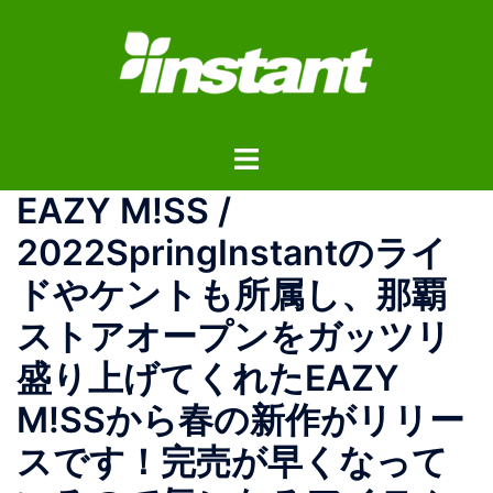
コ
ン
テ
ン
ツ
ト
へ
グ
ス
EAZY M!SS /
ル
キ
メ
ッ
2022SpringInstantのライ
ニ
プ
ドやケントも所属し、那覇
ュ
ー
ストアオープンをガッツリ
盛り上げてくれたEAZY
M!SSから春の新作がリリー
スです！完売が早くなって