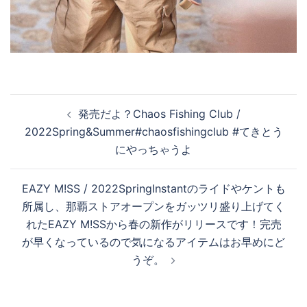
投
発売だよ？Chaos Fishing Club /
稿
2022Spring&Summer#chaosfishingclub #てきとう
ナ
にやっちゃうよ
ビ
ゲ
EAZY M!SS / 2022SpringInstantのライドやケントも
ー
所属し、那覇ストアオープンをガッツリ盛り上げてく
シ
れたEAZY M!SSから春の新作がリリースです！完売
ョ
が早くなっているので気になるアイテムはお早めにど
ン
うぞ。