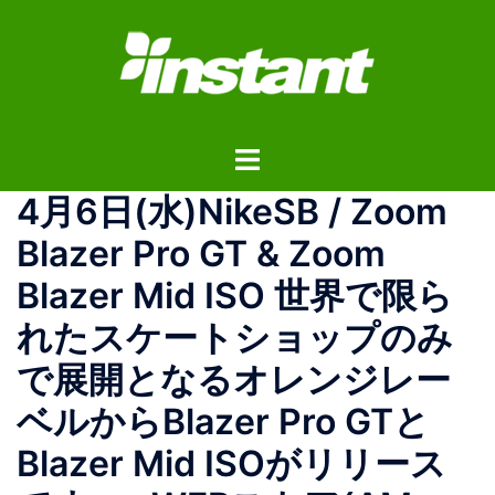
コ
ン
テ
ン
ツ
ト
へ
グ
ス
4月6日(水)NikeSB / Zoom
ル
キ
メ
ッ
Blazer Pro GT & Zoom
ニ
プ
Blazer Mid ISO 世界で限ら
ュ
ー
れたスケートショップのみ
で展開となるオレンジレー
ベルからBlazer Pro GTと
Blazer Mid ISOがリリース