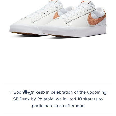
投
Soon🗣@nikesb In celebration of the upcoming
稿
SB Dunk by Polaroid, we invited 10 skaters to
ナ
participate in an afternoon
ビ