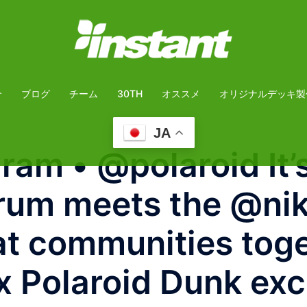
介
ブログ
チーム
30TH
オススメ
オリジナルデッキ製
JA
m • @polaroid It’s 
rum meets the @ni
at communities toge
x Polaroid Dunk exc