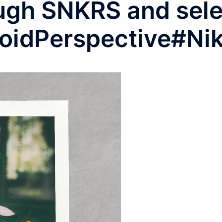
ough SNKRS and sel
roidPerspective⁠#Ni