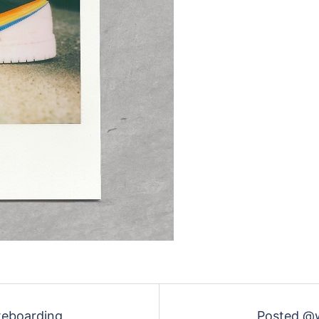
teboarding
Posted @wi