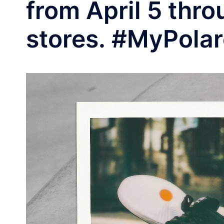
from April 5 thr
stores. ⁠#MyPola