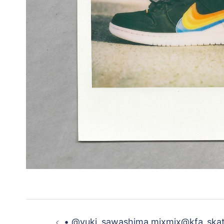
投
• @yuki_sawashima mixmix@kfa_ska