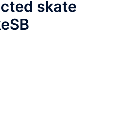
ected skate
keSB