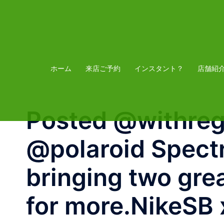
コ
ン
テ
ン
ツ
ホーム
来店ご予約
インスタント？
店舗紹
へ
ス
Posted @withregra
キ
ッ
@polaroid Spect
プ
bringing two gre
for more.⁠NikeSB 