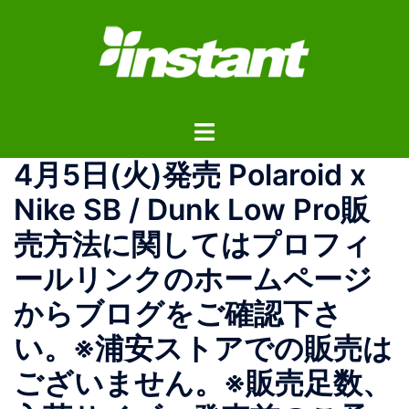
コ
ン
テ
ン
ツ
ト
へ
グ
ス
4月5日(火)発売 Polaroid x
ル
キ
メ
ッ
Nike SB / Dunk Low Pro販
ニ
プ
売方法に関してはプロフィ
ュ
ー
ールリンクのホームページ
からブログをご確認下さ
い。※浦安ストアでの販売は
ございません。※販売足数、